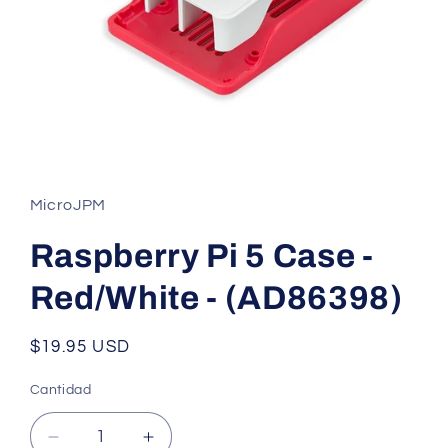
Abrir
elemento
multimedia
1
MicroJPM
en
una
ventana
Raspberry Pi 5 Case -
modal
Red/White - (AD86398)
Precio
$19.95 USD
habitual
Cantidad
Cantidad
Reducir
Aumentar