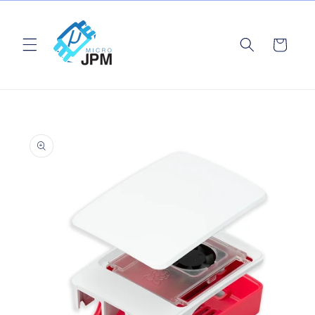
Ir
directamente
al contenido
Carrito
Ir
directamente
a la
información
del producto