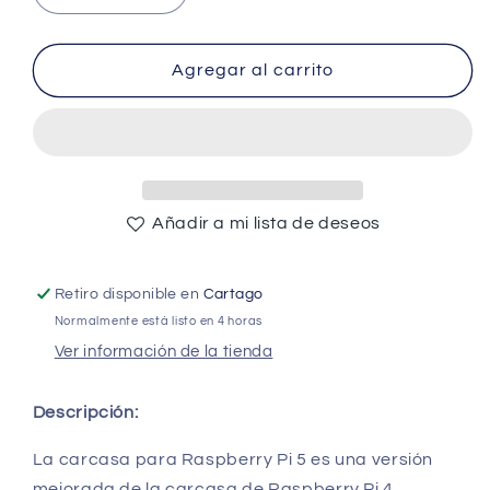
cantidad
cantidad
para
para
Raspberry
Raspberry
Agregar al carrito
Pi
Pi
5
5
Case
Case
-
-
Red/White
Red/White
-
-
Añadir a mi lista de deseos
(AD86398)
(AD86398)
Retiro disponible en
Cartago
Normalmente está listo en 4 horas
Ver información de la tienda
Descripción:
La carcasa para Raspberry Pi 5 es una versión
mejorada de la carcasa de Raspberry Pi 4.