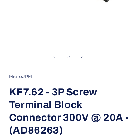
Abrir
elemento
multimedia
de
1
/
3
1
en
una
ventana
MicroJPM
modal
KF7.62 - 3P Screw
Terminal Block
Connector 300V @ 20A -
(AD86263)