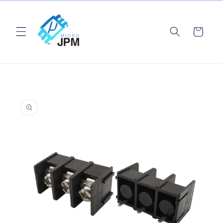
Ir
directamente
al contenido
Carrito
Ir
directamente
a la
información
del producto