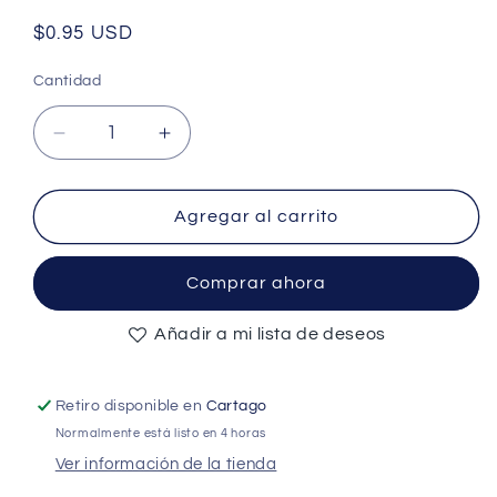
Precio
$0.95 USD
habitual
Cantidad
Cantidad
Reducir
Aumentar
cantidad
cantidad
para
para
KF7.62
KF7.62
Agregar al carrito
-
-
3P
3P
Comprar ahora
Screw
Screw
Terminal
Terminal
Añadir a mi lista de deseos
Block
Block
Connector
Connector
300V
300V
Retiro disponible en
Cartago
@
@
20A
20A
Normalmente está listo en 4 horas
-
-
Ver información de la tienda
(AD86263)
(AD86263)