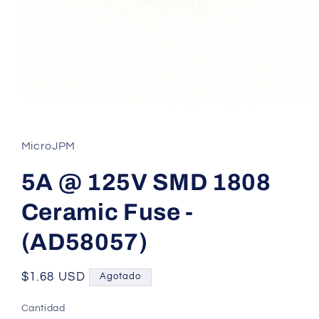
Abrir
elemento
multimedia
1
MicroJPM
en
una
ventana
5A @ 125V SMD 1808
modal
Ceramic Fuse -
(AD58057)
Precio
$1.68 USD
Agotado
habitual
Cantidad
Cantidad