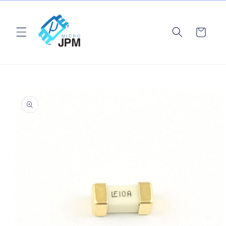
Ir
directamente
al contenido
Carrito
Ir
directamente
a la
información
del producto