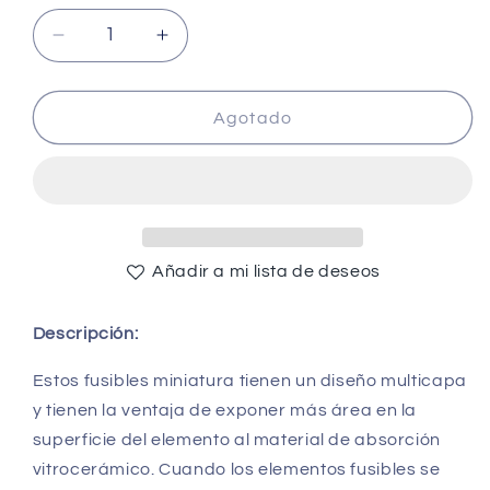
Reducir
Aumentar
cantidad
cantidad
para
para
5A
5A
Agotado
@
@
125V
125V
SMD
SMD
1808
1808
Ceramic
Ceramic
Fuse
Fuse
Añadir a mi lista de deseos
-
-
(AD58057)
(AD58057)
Descripción:
Estos fusibles miniatura tienen un diseño multicapa
y tienen la ventaja de exponer más área en la
superficie del elemento al material de absorción
vitrocerámico. Cuando los elementos fusibles se