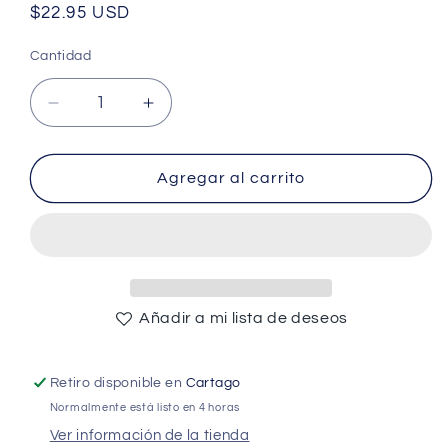
Precio
$22.95 USD
habitual
Cantidad
Cantidad
Reducir
Aumentar
cantidad
cantidad
para
para
ARG-
ARG-
Agregar al carrito
CF-
CF-
1594
1594
Argom
Argom
Adjustable
Adjustable
Notebook
Notebook
Cooling
Cooling
Añadir a mi lista de deseos
Pad
Pad
-
-
Large
Large
Retiro disponible en
Cartago
Fan
Fan
Normalmente está listo en 4 horas
-
-
Ver información de la tienda
(AD50175)
(AD50175)