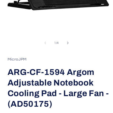
Abrir
elemento
multimedia
de
1
/
4
1
en
una
ventana
MicroJPM
modal
ARG-CF-1594 Argom
Adjustable Notebook
Cooling Pad - Large Fan -
(AD50175)