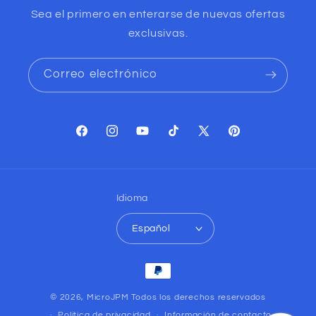
Sea el primero en enterarse de nuevas ofertas
exclusivas.
Correo electrónico
Facebook
Instagram
YouTube
TikTok
X
Pinterest
(Twitter)
Idioma
Español
Formas
de
© 2026,
MicroJPM
Todos los derechos reservados
pago
Política de privacidad
Información de contacto