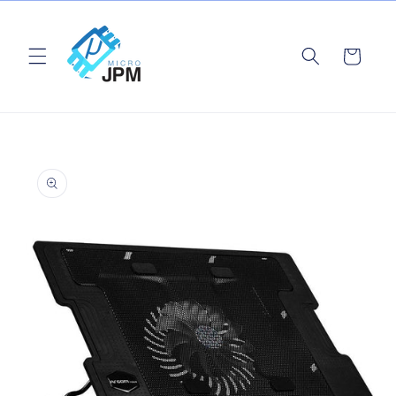
Ir
directamente
al contenido
Carrito
Ir
directamente
a la
información
del producto