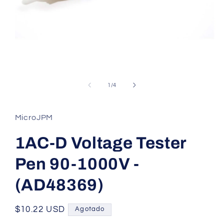
Abrir
elemento
multimedia
de
1
/
4
1
en
una
ventana
MicroJPM
modal
1AC-D Voltage Tester
Pen 90-1000V -
(AD48369)
Precio
$10.22 USD
Agotado
habitual