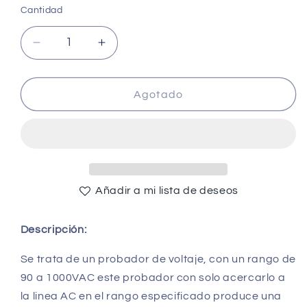
Cantidad
Cantidad
Reducir
Aumentar
cantidad
cantidad
para
para
1AC-
1AC-
Agotado
D
D
Voltage
Voltage
Tester
Tester
Pen
Pen
90-
90-
1000V
1000V
Añadir a mi lista de deseos
-
-
(AD48369)
(AD48369)
Descripción:
Se trata de un probador de voltaje, con un rango de
90 a 1000VAC este probador con solo acercarlo a
la linea AC en el rango especificado produce una