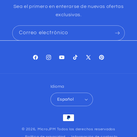
Sea el primero en enterarse de nuevas ofertas
exclusivas.
Correo electrónico
Facebook
Instagram
YouTube
TikTok
X
Pinterest
(Twitter)
Idioma
Español
Formas
de
© 2026,
MicroJPM
Todos los derechos reservados
pago
Política de privacidad
Información de contacto