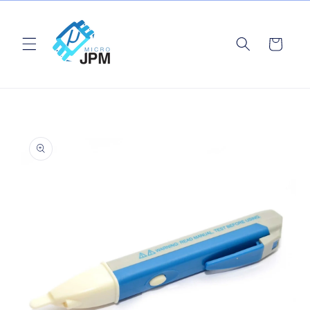
Ir
directamente
al contenido
Carrito
Ir
directamente
a la
información
del producto