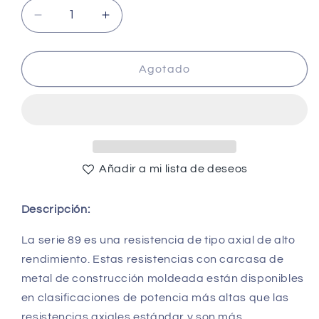
Reducir
Aumentar
cantidad
cantidad
para
para
5Ω
5Ω
Agotado
@
@
50W
50W
Power
Power
Wire-
Wire-
Wound
Wound
Aluminum
Aluminum
Añadir a mi lista de deseos
Housing
Housing
Resistor
Resistor
-
-
Descripción:
(AD47707)
(AD47707)
La serie 89 es una resistencia de tipo axial de alto
rendimiento. Estas resistencias con carcasa de
metal de construcción moldeada están disponibles
en clasificaciones de potencia más altas que las
resistencias axiales estándar y son más