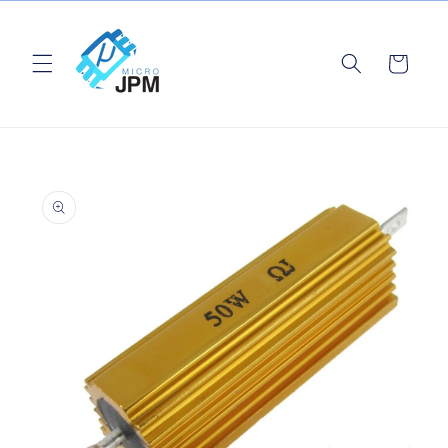
Ir
directamente
al contenido
Carrito
Ir
directamente
a la
información
del producto