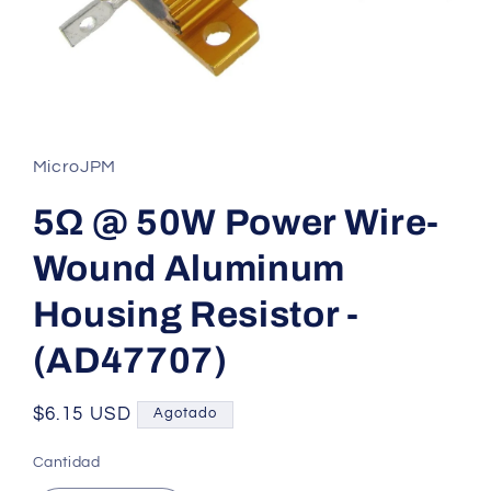
Abrir
elemento
multimedia
1
MicroJPM
en
una
ventana
5Ω @ 50W Power Wire-
modal
Wound Aluminum
Housing Resistor -
(AD47707)
Precio
$6.15 USD
Agotado
habitual
Cantidad
Cantidad