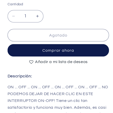
Cantidad
Cantidad
Reducir
Aumentar
cantidad
cantidad
para
para
Micro
Micro
Agotado
USB
USB
Power
Power
Comprar ahora
Cable
Cable
with
with
Añadir a mi lista de deseos
ON/OFF
ON/OFF
switch
switch
for
for
Descripción:
Raspberry
Raspberry
Pi
Pi
ON ... OFF ... ON ... OFF ... ON ... OFF ... ON ... OFF ... NO
-
-
PODEMOS DEJAR DE HACER CLIC EN ESTE
(AD40080)
(AD40080)
INTERRUPTOR ON-OFF! Tiene un clic tan
satisfactorio y funciona muy bien. Además, es casi