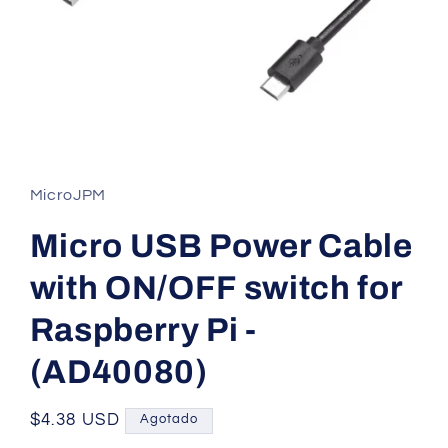
Abrir
elemento
multimedia
1
MicroJPM
en
una
ventana
Micro USB Power Cable
modal
with ON/OFF switch for
Raspberry Pi -
(AD40080)
Precio
$4.38 USD
Agotado
habitual