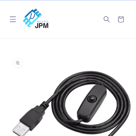
Ir
directamente
al contenido
Carrito
Ir
directamente
a la
información
del producto