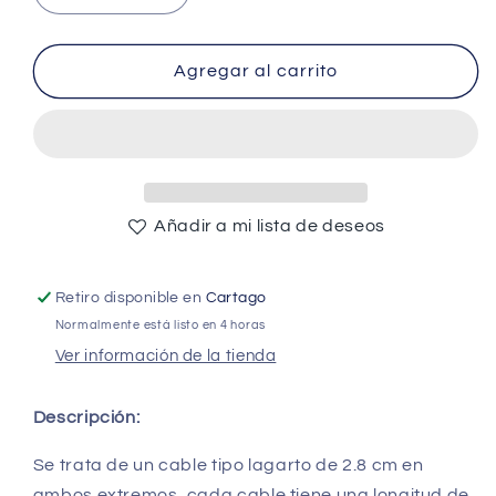
cantidad
cantidad
para
para
Yellow
Yellow
Agregar al carrito
Alligator
Alligator
Clip
Clip
Cable
Cable
-
-
(AD37569)
(AD37569)
Añadir a mi lista de deseos
Retiro disponible en
Cartago
Normalmente está listo en 4 horas
Ver información de la tienda
Descripción:
Se trata de un cable tipo lagarto de 2.8 cm en
ambos extremos, cada cable tiene una longitud de