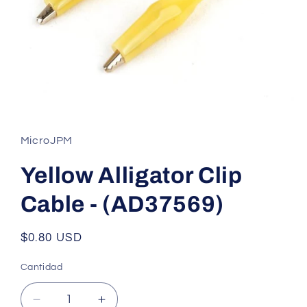
Abrir
elemento
multimedia
1
MicroJPM
en
una
ventana
Yellow Alligator Clip
modal
Cable - (AD37569)
Precio
$0.80 USD
habitual
Cantidad
Cantidad
Reducir
Aumentar