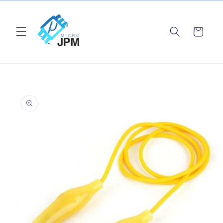
Ir
directamente
al contenido
Carrito
Ir
directamente
a la
información
del producto