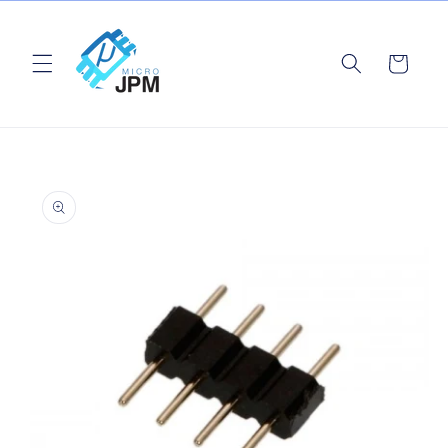
Ir
directamente
al contenido
Carrito
Ir
directamente
a la
información
del producto