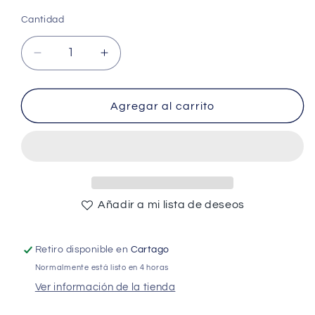
habitual
Cantidad
Cantidad
Reducir
Aumentar
cantidad
cantidad
para
para
4
4
Agregar al carrito
Pin
Pin
Male
Male
Plug
Plug
Connector
Connector
For
For
RGB
RGB
Añadir a mi lista de deseos
LED
LED
Strip
Strip
Light
Light
Retiro disponible en
Cartago
-
-
Normalmente está listo en 4 horas
(AD37367)
(AD37367)
Ver información de la tienda