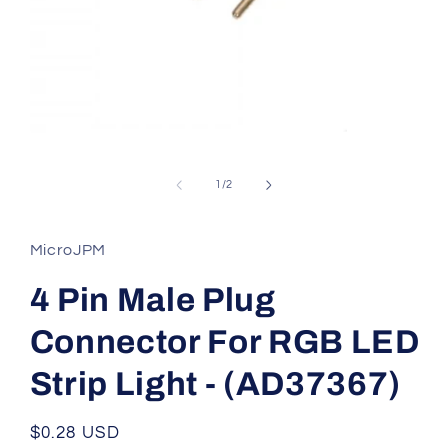
Abrir
elemento
multimedia
de
1
/
2
1
en
una
ventana
MicroJPM
modal
4 Pin Male Plug
Connector For RGB LED
Strip Light - (AD37367)
Precio
$0.28 USD